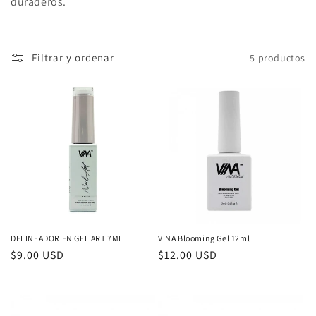
duraderos.
ó
n
Filtrar y ordenar
5 productos
:
DELINEADOR EN GEL ART 7ML
VINA Blooming Gel 12ml
Precio
$9.00 USD
Precio
$12.00 USD
habitual
habitual