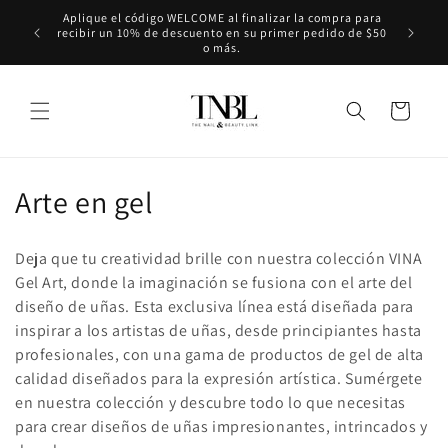
Ir
Aplique el código WELCOME al finalizar la compra para
directamente
recibir un 10% de descuento en su primer pedido de $50
al contenido
o más.
Carrito
C
Arte en gel
o
Deja que tu creatividad brille con nuestra colección VINA
l
Gel Art, donde la imaginación se fusiona con el arte del
diseño de uñas. Esta exclusiva línea está diseñada para
e
inspirar a los artistas de uñas, desde principiantes hasta
c
profesionales, con una gama de productos de gel de alta
calidad diseñados para la expresión artística. Sumérgete
c
en nuestra colección y descubre todo lo que necesitas
i
para crear diseños de uñas impresionantes, intrincados y