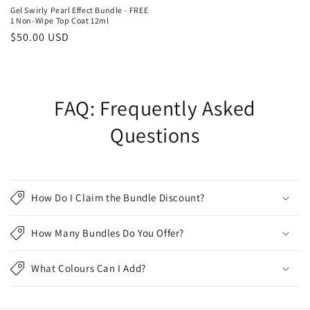
Gel Swirly Pearl Effect Bundle - FREE
1 Non-Wipe Top Coat 12ml
Precio
$50.00 USD
habitual
FAQ: Frequently Asked
Questions
How Do I Claim the Bundle Discount?
How Many Bundles Do You Offer?
What Colours Can I Add?